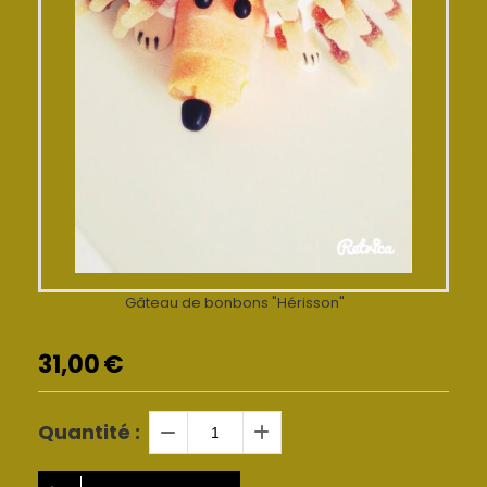
Gâteau de bonbons "Hérisson"
31,00
€
Quantité :