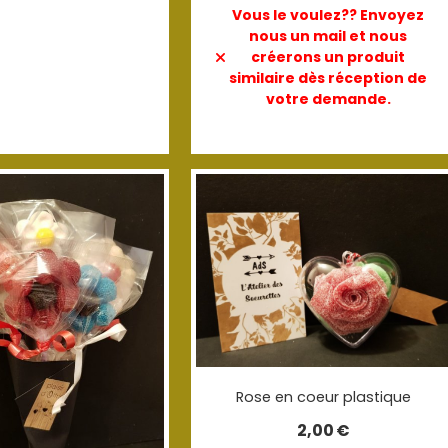
Vous le voulez?? Envoyez
nous un mail et nous
créerons un produit
similaire dès réception de
votre demande.
Rose en coeur plastique
2,00
€