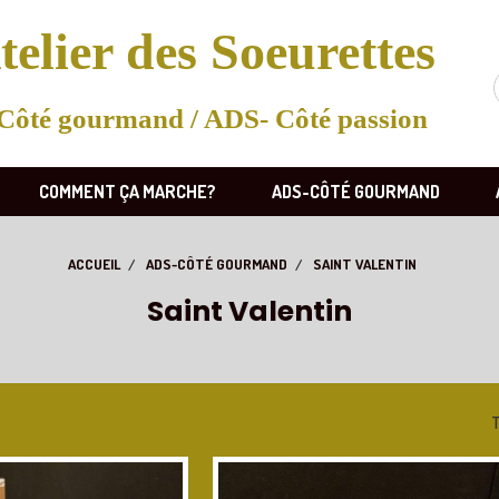
telier des Soeurettes
Côté gourmand / ADS- Côté passion
COMMENT ÇA MARCHE?
ADS-CÔTÉ GOURMAND
ACCUEIL
ADS-CÔTÉ GOURMAND
SAINT VALENTIN
Saint Valentin
T