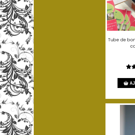
Tube de bon
ca
AJ