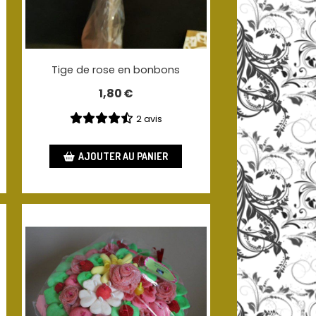
Tige de rose en bonbons
1,80
€
2 avis
AJOUTER AU PANIER