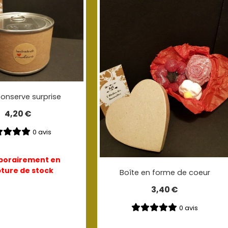
conserve surprise
4,20
€
0 avis
orairement en
ture de stock
Boîte en forme de coeur
3,40
€
0 avis