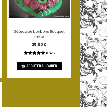
Gâteau de bonbons Bouquet
mixte
35,00
€
0 avis
AJOUTER AU PANIER