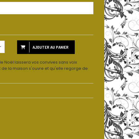
AJOUTER AU PANIER
 Noël laissera vos convives sans voix
it de la maison s'ouvre et qu'elle regorge de