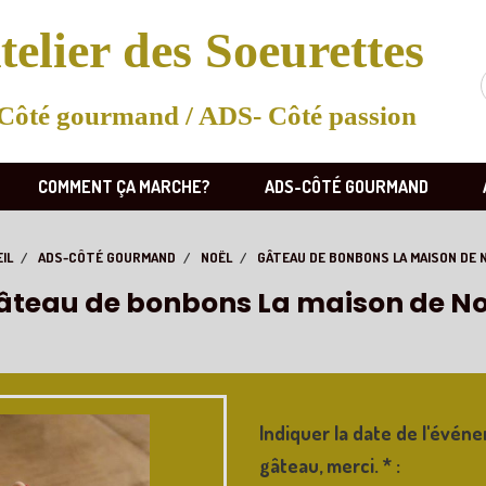
telier des Soeurettes
Côté gourmand / ADS- Côté passion
COMMENT ÇA MARCHE?
ADS-CÔTÉ GOURMAND
IL
ADS-CÔTÉ GOURMAND
NOËL
GÂTEAU DE BONBONS LA MAISON DE 
âteau de bonbons La maison de No
Indiquer la date de l'évé
gâteau, merci.
*
: