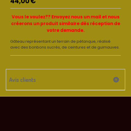
44,00
€
Vous le voulez?? Envoyez nous un mail et nous
créerons un produit similaire dès réception de
votre demande.
Gâteau représentant un terrain de pétanque, réalisé
avec des bonbons sucrés, de ceintures et de guimauves.
Avis clients